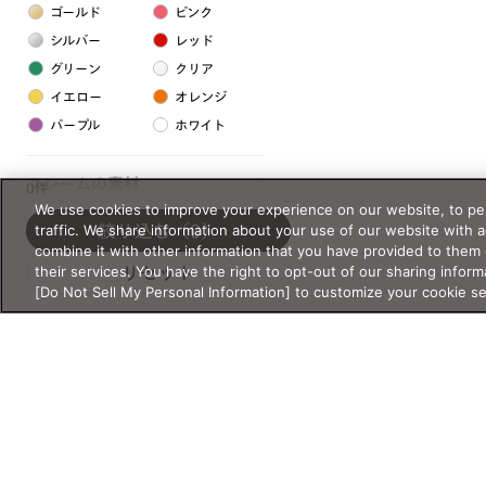
ゴールド
ピンク
シルバー
レッド
グリーン
クリア
イエロー
オレンジ
パープル
ホワイト
フレームの素材
0件
We use cookies to improve your experience on our website, to per
プラスチック系
traffic. We share information about your use of our website with 
絞り込む
（0）
combine it with other information that you have provided to them 
樹脂
their services. You have the right to opt-out of our sharing inform
リセット
[Do Not Sell My Personal Information] to customize your cookie s
アセテート
サスティナブル素材
セルロイド
金属系