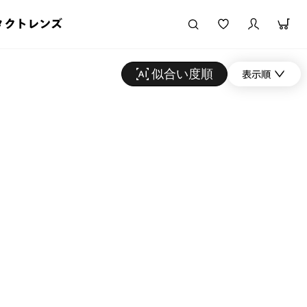
タクトレンズ
似合い度順
表示順