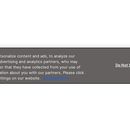
sonalize content and ads, to analyze our
advertising and analytics partners, who may
Do Not 
or that they have collected from your use of
ation about you with our partners. Please click
ettings on our website.
Cookie Policy