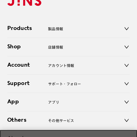
Products
製品情報
メガネ
Shop
店舗情報
サングラス
レンズ
店舗
コンタクトレンズ
Account
アカウント情報
オンラインショップ
老眼鏡
キッズ
マイページ／ログイン
Support
アクセサリー
サポート・フォロー
ログアウト
LINE公式アカウント
お知らせ
App
アプリ
よくあるご質問
ご利用ガイド
JINSアプリ
お問い合わせ
Others
その他サービス
3D WEB試着