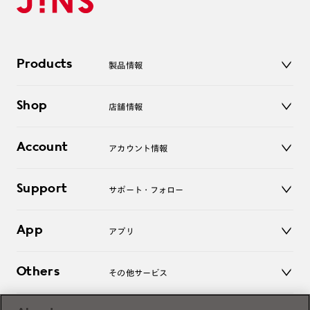
Products
製品情報
メガネ
Shop
店舗情報
サングラス
レンズ
店舗
コンタクトレンズ
Account
アカウント情報
オンラインショップ
老眼鏡
キッズ
マイページ／ログイン
Support
アクセサリー
サポート・フォロー
ログアウト
LINE公式アカウント
お知らせ
App
アプリ
よくあるご質問
ご利用ガイド
JINSアプリ
お問い合わせ
Others
その他サービス
3D WEB試着