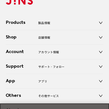
Products
製品情報
メガネ
Shop
店舗情報
サングラス
レンズ
店舗
コンタクトレンズ
Account
アカウント情報
オンラインショップ
老眼鏡
キッズ
マイページ／ログイン
Support
アクセサリー
サポート・フォロー
ログアウト
LINE公式アカウント
お知らせ
App
アプリ
よくあるご質問
ご利用ガイド
JINSアプリ
お問い合わせ
Others
その他サービス
3D WEB試着