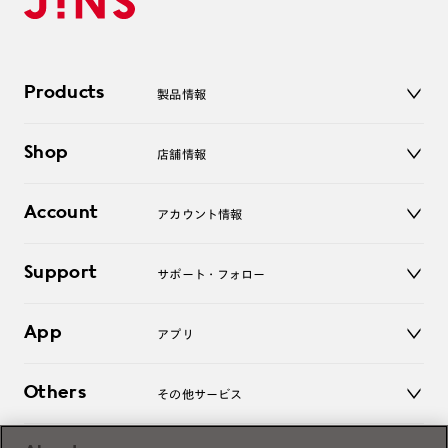
Products
製品情報
メガネ
Shop
店舗情報
サングラス
レンズ
店舗
コンタクトレンズ
Account
アカウント情報
オンラインショップ
老眼鏡
キッズ
マイページ／ログイン
Support
アクセサリー
サポート・フォロー
ログアウト
LINE公式アカウント
お知らせ
App
アプリ
よくあるご質問
ご利用ガイド
JINSアプリ
お問い合わせ
Others
その他サービス
3D WEB試着