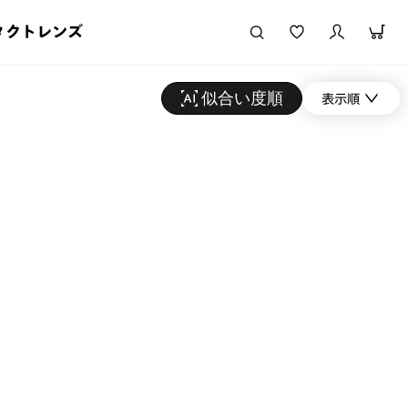
タクトレンズ
似合い度順
表示順