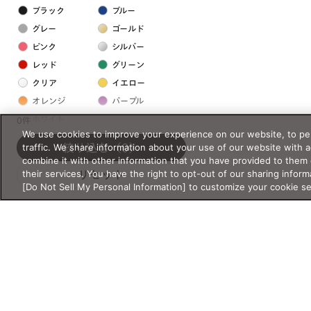
ブラック
ブルー
グレー
ゴールド
ピンク
シルバー
レッド
グリーン
クリア
イエロー
オレンジ
パープル
ホワイト
0件
We use cookies to improve your experience on our website, to per
traffic. We share information about your use of our website with 
絞り込む
（0）
フレームの素材
combine it with other information that you have provided to them 
their services. You have the right to opt-out of our sharing inform
リセット
プラスチック系
[Do Not Sell My Personal Information] to customize your cookie s
樹脂
アセテート
サスティナブル素材
セルロイド