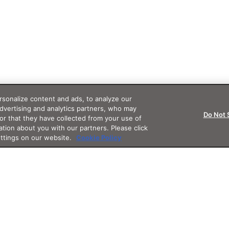
sonalize content and ads, to analyze our
advertising and analytics partners, who may
Do Not 
or that they have collected from your use of
ation about you with our partners. Please click
ettings on our website.
Cookie Policy