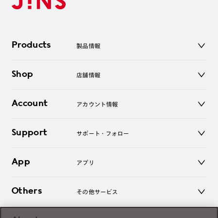
Products
製品情報
メガネ
Shop
店舗情報
サングラス
レンズ
店舗
コンタクトレンズ
Account
アカウント情報
オンラインショップ
老眼鏡
キッズ
マイページ／ログイン
Support
アクセサリー
サポート・フォロー
ログアウト
LINE公式アカウント
お知らせ
App
アプリ
よくあるご質問
ご利用ガイド
JINSアプリ
お問い合わせ
Others
その他サービス
3D WEB試着