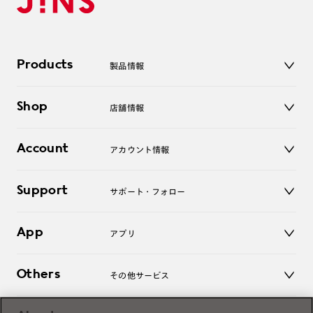
Products
製品情報
メガネ
Shop
店舗情報
サングラス
レンズ
店舗
コンタクトレンズ
Account
アカウント情報
オンラインショップ
老眼鏡
キッズ
マイページ／ログイン
Support
アクセサリー
サポート・フォロー
ログアウト
LINE公式アカウント
お知らせ
App
アプリ
よくあるご質問
ご利用ガイド
JINSアプリ
お問い合わせ
Others
その他サービス
3D WEB試着