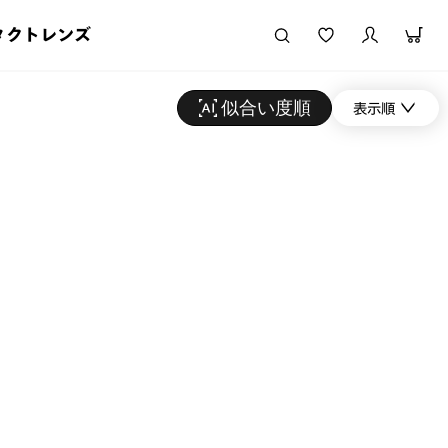
タクトレンズ
似合い度順
表示順