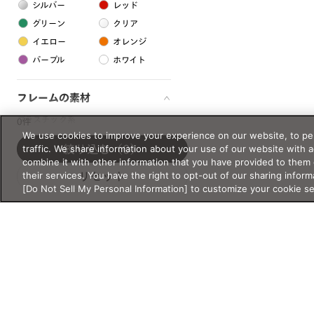
シルバー
レッド
グリーン
クリア
イエロー
オレンジ
パープル
ホワイト
フレームの素材
プラスチック系
0件
We use cookies to improve your experience on our website, to per
樹脂
traffic. We share information about your use of our website with 
絞り込む
（0）
combine it with other information that you have provided to them 
their services. You have the right to opt-out of our sharing inform
リセット
アセテート
[Do Not Sell My Personal Information] to customize your cookie s
サスティナブル素材
セルロイド
金属系
メタル