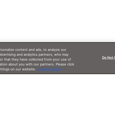
sonalize content and ads, to analyze our
advertising and analytics partners, who may
Do Not 
or that they have collected from your use of
ation about you with our partners. Please click
ettings on our website.
Cookie Policy