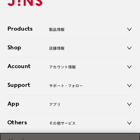
Products
製品情報
メガネ
Shop
店舗情報
サングラス
レンズ
店舗
コンタクトレンズ
Account
アカウント情報
オンラインショップ
老眼鏡
キッズ
マイページ／ログイン
Support
アクセサリー
サポート・フォロー
ログアウト
LINE公式アカウント
お知らせ
App
アプリ
よくあるご質問
ご利用ガイド
JINSアプリ
お問い合わせ
Others
その他サービス
3D WEB試着