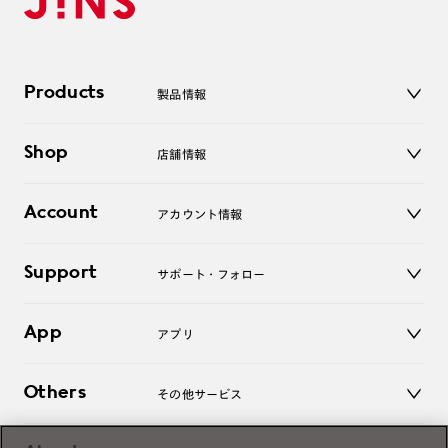
Products
製品情報
メガネ
Shop
店舗情報
サングラス
レンズ
店舗
コンタクトレンズ
Account
アカウント情報
オンラインショップ
老眼鏡
キッズ
マイページ／ログイン
Support
アクセサリー
サポート・フォロー
ログアウト
LINE公式アカウント
お知らせ
App
アプリ
よくあるご質問
ご利用ガイド
JINSアプリ
お問い合わせ
Others
その他サービス
3D WEB試着