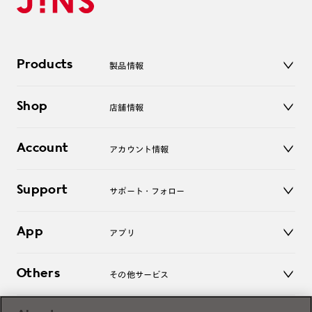
Products
製品情報
メガネ
Shop
店舗情報
サングラス
レンズ
店舗
コンタクトレンズ
Account
アカウント情報
オンラインショップ
老眼鏡
キッズ
マイページ／ログイン
Support
アクセサリー
サポート・フォロー
ログアウト
LINE公式アカウント
お知らせ
App
アプリ
よくあるご質問
ご利用ガイド
JINSアプリ
お問い合わせ
Others
その他サービス
3D WEB試着