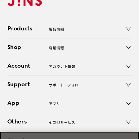
Products
製品情報
メガネ
Shop
店舗情報
サングラス
レンズ
店舗
コンタクトレンズ
Account
アカウント情報
オンラインショップ
老眼鏡
キッズ
マイページ／ログイン
Support
アクセサリー
サポート・フォロー
ログアウト
LINE公式アカウント
お知らせ
App
アプリ
よくあるご質問
ご利用ガイド
JINSアプリ
お問い合わせ
Others
その他サービス
3D WEB試着