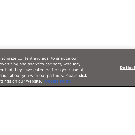
sonalize content and ads, to analyze our
advertising and analytics partners, who may
Do Not 
or that they have collected from your use of
ation about you with our partners. Please click
ettings on our website.
Cookie Policy