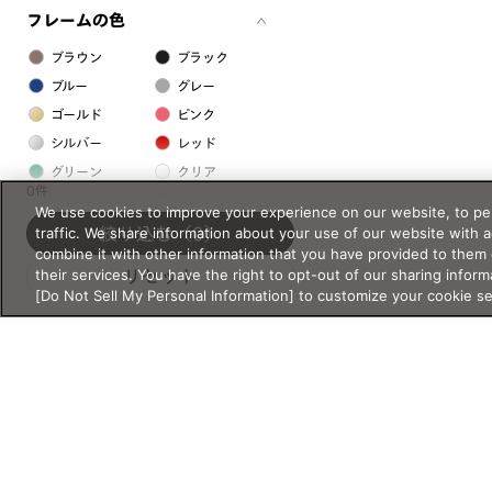
フレームの色
ブラウン
ブラック
ブルー
グレー
ゴールド
ピンク
シルバー
レッド
グリーン
クリア
0件
イエロー
オレンジ
We use cookies to improve your experience on our website, to per
パープル
ホワイト
traffic. We share information about your use of our website with 
絞り込む
（0）
combine it with other information that you have provided to them 
their services. You have the right to opt-out of our sharing inform
リセット
フレームの素材
[Do Not Sell My Personal Information] to customize your cookie s
プラスチック系
樹脂
アセテート
サスティナブル素材