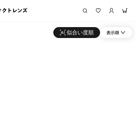
タクトレンズ
似合い度順
表示順