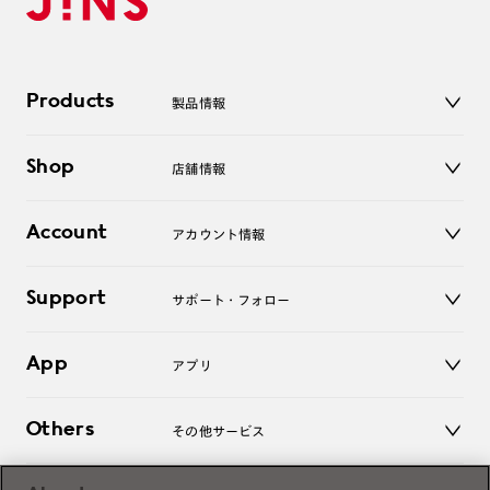
Products
製品情報
メガネ
Shop
店舗情報
サングラス
レンズ
店舗
コンタクトレンズ
Account
アカウント情報
オンラインショップ
老眼鏡
キッズ
マイページ／ログイン
Support
アクセサリー
サポート・フォロー
ログアウト
LINE公式アカウント
お知らせ
App
アプリ
よくあるご質問
ご利用ガイド
JINSアプリ
お問い合わせ
Others
その他サービス
3D WEB試着