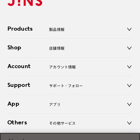
Products
製品情報
メガネ
Shop
店舗情報
サングラス
レンズ
店舗
コンタクトレンズ
Account
アカウント情報
オンラインショップ
老眼鏡
キッズ
マイページ／ログイン
Support
アクセサリー
サポート・フォロー
ログアウト
LINE公式アカウント
お知らせ
App
アプリ
よくあるご質問
ご利用ガイド
JINSアプリ
お問い合わせ
Others
その他サービス
3D WEB試着