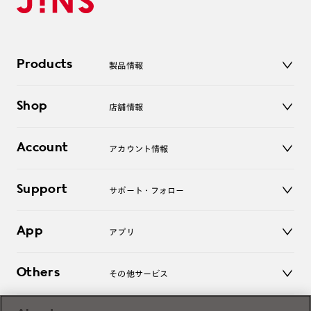
Products
製品情報
メガネ
Shop
店舗情報
サングラス
レンズ
店舗
コンタクトレンズ
Account
アカウント情報
オンラインショップ
老眼鏡
キッズ
マイページ／ログイン
Support
アクセサリー
サポート・フォロー
ログアウト
LINE公式アカウント
お知らせ
App
アプリ
よくあるご質問
ご利用ガイド
JINSアプリ
お問い合わせ
Others
その他サービス
3D WEB試着