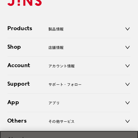
Products
製品情報
メガネ
Shop
店舗情報
サングラス
レンズ
店舗
コンタクトレンズ
Account
アカウント情報
オンラインショップ
老眼鏡
キッズ
マイページ／ログイン
Support
アクセサリー
サポート・フォロー
ログアウト
LINE公式アカウント
お知らせ
App
アプリ
よくあるご質問
ご利用ガイド
JINSアプリ
お問い合わせ
Others
その他サービス
3D WEB試着