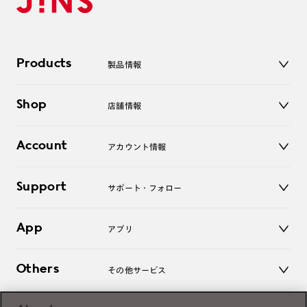
Products
製品情報
メガネ
Shop
店舗情報
サングラス
レンズ
店舗
コンタクトレンズ
Account
アカウント情報
オンラインショップ
老眼鏡
キッズ
マイページ／ログイン
Support
アクセサリー
サポート・フォロー
ログアウト
LINE公式アカウント
お知らせ
App
アプリ
よくあるご質問
ご利用ガイド
JINSアプリ
お問い合わせ
Others
その他サービス
3D WEB試着