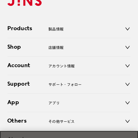
Products
製品情報
メガネ
Shop
店舗情報
サングラス
レンズ
店舗
コンタクトレンズ
Account
アカウント情報
オンラインショップ
老眼鏡
キッズ
マイページ／ログイン
Support
アクセサリー
サポート・フォロー
ログアウト
LINE公式アカウント
お知らせ
App
アプリ
よくあるご質問
ご利用ガイド
JINSアプリ
お問い合わせ
Others
その他サービス
3D WEB試着