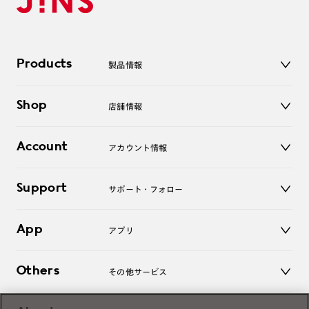
Products
製品情報
メガネ
Shop
店舗情報
サングラス
レンズ
店舗
コンタクトレンズ
Account
アカウント情報
オンラインショップ
老眼鏡
キッズ
マイページ／ログイン
Support
アクセサリー
サポート・フォロー
ログアウト
LINE公式アカウント
お知らせ
App
アプリ
よくあるご質問
ご利用ガイド
JINSアプリ
お問い合わせ
Others
その他サービス
3D WEB試着