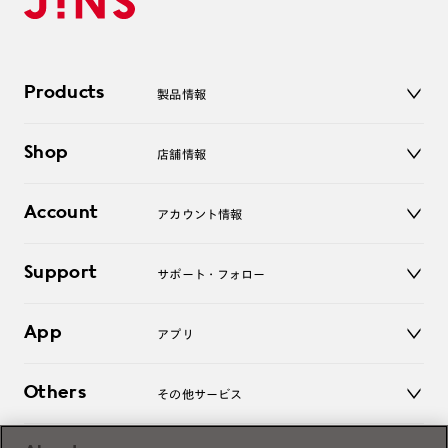
Products
製品情報
メガネ
Shop
店舗情報
サングラス
レンズ
店舗
コンタクトレンズ
Account
アカウント情報
オンラインショップ
老眼鏡
キッズ
マイページ／ログイン
Support
アクセサリー
サポート・フォロー
ログアウト
LINE公式アカウント
お知らせ
App
アプリ
よくあるご質問
ご利用ガイド
JINSアプリ
お問い合わせ
Others
その他サービス
3D WEB試着