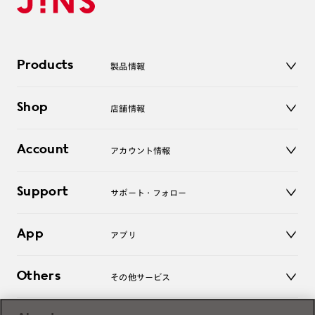
Products
製品情報
メガネ
Shop
店舗情報
サングラス
レンズ
店舗
コンタクトレンズ
Account
アカウント情報
オンラインショップ
老眼鏡
キッズ
マイページ／ログイン
Support
アクセサリー
サポート・フォロー
ログアウト
LINE公式アカウント
お知らせ
App
アプリ
よくあるご質問
ご利用ガイド
JINSアプリ
お問い合わせ
Others
その他サービス
3D WEB試着