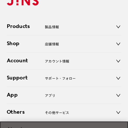
Products
製品情報
メガネ
Shop
店舗情報
サングラス
レンズ
店舗
コンタクトレンズ
Account
アカウント情報
オンラインショップ
老眼鏡
キッズ
マイページ／ログイン
Support
アクセサリー
サポート・フォロー
ログアウト
LINE公式アカウント
お知らせ
App
アプリ
よくあるご質問
ご利用ガイド
JINSアプリ
お問い合わせ
Others
その他サービス
3D WEB試着