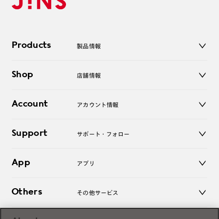
Products
製品情報
メガネ
Shop
店舗情報
サングラス
レンズ
店舗
コンタクトレンズ
Account
アカウント情報
オンラインショップ
老眼鏡
キッズ
マイページ／ログイン
Support
アクセサリー
サポート・フォロー
ログアウト
LINE公式アカウント
お知らせ
App
アプリ
よくあるご質問
ご利用ガイド
JINSアプリ
お問い合わせ
Others
その他サービス
3D WEB試着