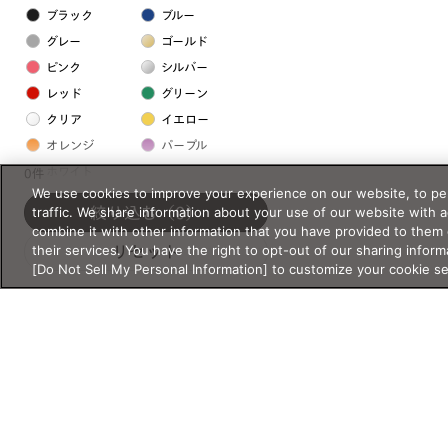
ブラック
ブルー
グレー
ゴールド
ピンク
シルバー
レッド
グリーン
クリア
イエロー
オレンジ
パープル
ホワイト
0件
We use cookies to improve your experience on our website, to per
traffic. We share information about your use of our website with 
絞り込む
（0）
フレームの素材
combine it with other information that you have provided to them 
their services. You have the right to opt-out of our sharing inform
リセット
プラスチック系
[Do Not Sell My Personal Information] to customize your cookie s
樹脂
アセテート
サスティナブル素材
セルロイド