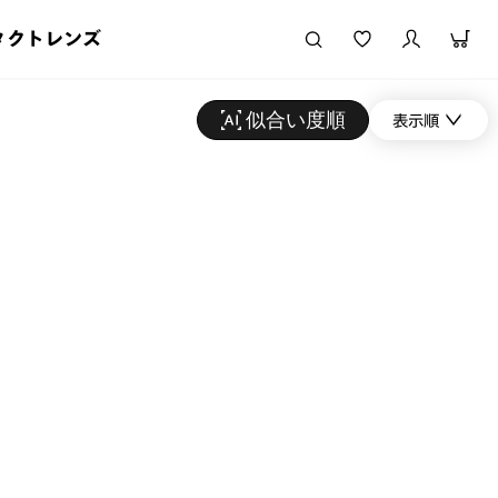
タクトレンズ
似合い度順
表示順