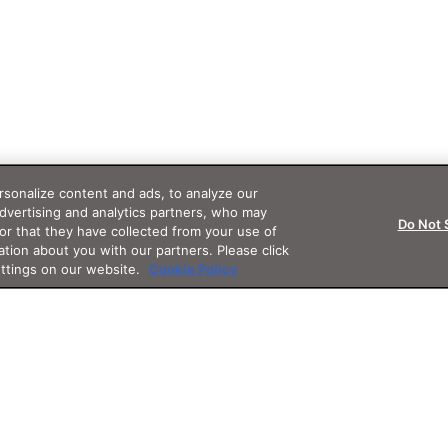
sonalize content and ads, to analyze our
advertising and analytics partners, who may
Do Not 
or that they have collected from your use of
ation about you with our partners. Please click
ettings on our website.
Cookie Policy