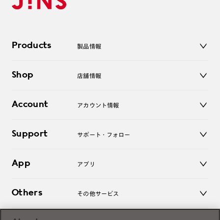
Products
製品情報
メガネ
Shop
店舗情報
サングラス
レンズ
店舗
コンタクトレンズ
Account
アカウント情報
オンラインショップ
老眼鏡
キッズ
マイページ／ログイン
Support
アクセサリー
サポート・フォロー
ログアウト
LINE公式アカウント
お知らせ
App
アプリ
よくあるご質問
ご利用ガイド
JINSアプリ
お問い合わせ
Others
その他サービス
3D WEB試着