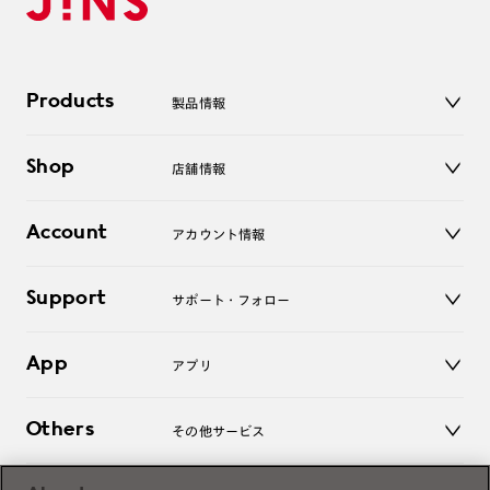
Products
製品情報
メガネ
Shop
店舗情報
サングラス
レンズ
店舗
コンタクトレンズ
Account
アカウント情報
オンラインショップ
老眼鏡
キッズ
マイページ／ログイン
Support
アクセサリー
サポート・フォロー
ログアウト
LINE公式アカウント
お知らせ
App
アプリ
よくあるご質問
ご利用ガイド
JINSアプリ
お問い合わせ
Others
その他サービス
3D WEB試着