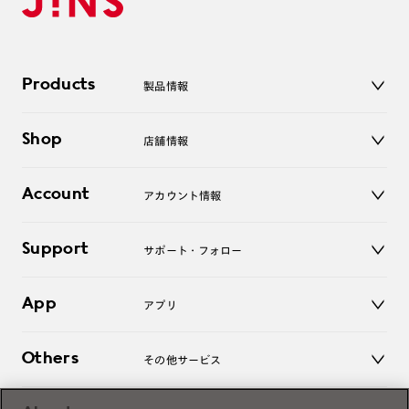
Products
製品情報
メガネ
Shop
店舗情報
サングラス
レンズ
店舗
コンタクトレンズ
Account
アカウント情報
オンラインショップ
老眼鏡
キッズ
マイページ／ログイン
Support
アクセサリー
サポート・フォロー
ログアウト
LINE公式アカウント
お知らせ
App
アプリ
よくあるご質問
ご利用ガイド
JINSアプリ
お問い合わせ
Others
その他サービス
3D WEB試着