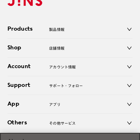
Products
製品情報
メガネ
Shop
店舗情報
サングラス
レンズ
店舗
コンタクトレンズ
Account
アカウント情報
オンラインショップ
老眼鏡
キッズ
マイページ／ログイン
Support
アクセサリー
サポート・フォロー
ログアウト
LINE公式アカウント
お知らせ
App
アプリ
よくあるご質問
ご利用ガイド
JINSアプリ
お問い合わせ
Others
その他サービス
3D WEB試着