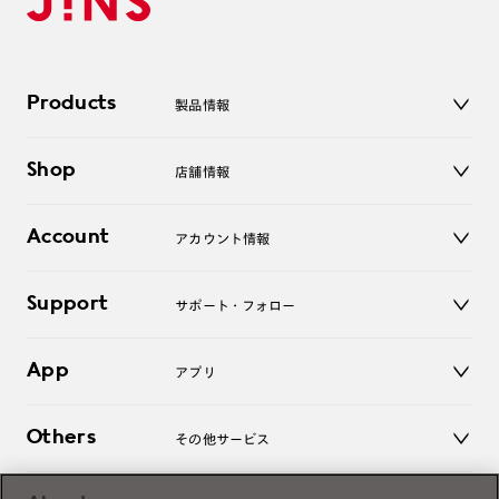
Products
製品情報
メガネ
Shop
店舗情報
サングラス
レンズ
店舗
コンタクトレンズ
Account
アカウント情報
オンラインショップ
老眼鏡
キッズ
マイページ／ログイン
Support
アクセサリー
サポート・フォロー
ログアウト
LINE公式アカウント
お知らせ
App
アプリ
よくあるご質問
ご利用ガイド
JINSアプリ
お問い合わせ
Others
その他サービス
3D WEB試着