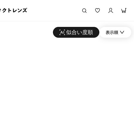
タクトレンズ
似合い度順
表示順