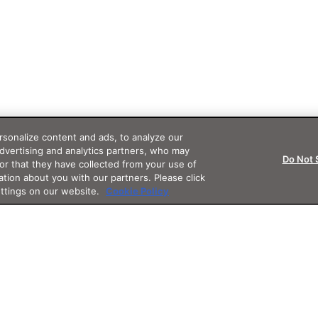
sonalize content and ads, to analyze our
advertising and analytics partners, who may
Do Not 
or that they have collected from your use of
ation about you with our partners. Please click
ettings on our website.
Cookie Policy