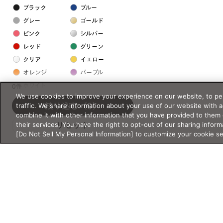
ブラック
ブルー
グレー
ゴールド
ピンク
シルバー
レッド
グリーン
クリア
イエロー
オレンジ
パープル
ホワイト
0件
We use cookies to improve your experience on our website, to per
traffic. We share information about your use of our website with 
絞り込む
（0）
フレームの素材
combine it with other information that you have provided to them 
their services. You have the right to opt-out of our sharing inform
リセット
プラスチック系
[Do Not Sell My Personal Information] to customize your cookie s
樹脂
アセテート
サスティナブル素材
セルロイド