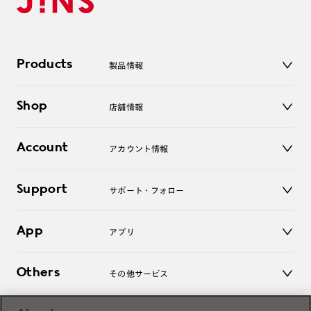
Products
製品情報
メガネ
Shop
店舗情報
サングラス
レンズ
店舗
コンタクトレンズ
Account
アカウント情報
オンラインショップ
老眼鏡
キッズ
マイページ／ログイン
Support
アクセサリー
サポート・フォロー
ログアウト
LINE公式アカウント
お知らせ
App
アプリ
よくあるご質問
ご利用ガイド
JINSアプリ
お問い合わせ
Others
その他サービス
3D WEB試着