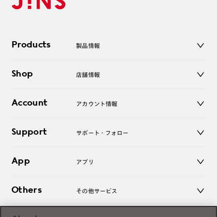
Products
製品情報
メガネ
Shop
店舗情報
サングラス
レンズ
店舗
コンタクトレンズ
Account
アカウント情報
オンラインショップ
老眼鏡
キッズ
マイページ／ログイン
Support
アクセサリー
サポート・フォロー
ログアウト
LINE公式アカウント
お知らせ
App
アプリ
よくあるご質問
ご利用ガイド
JINSアプリ
お問い合わせ
Others
その他サービス
3D WEB試着