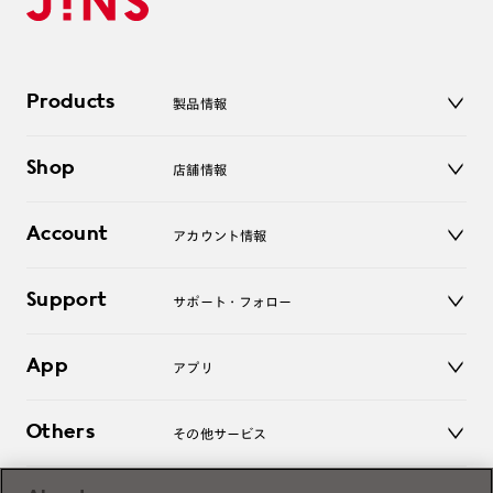
Products
製品情報
メガネ
Shop
店舗情報
サングラス
レンズ
店舗
コンタクトレンズ
Account
アカウント情報
オンラインショップ
老眼鏡
キッズ
マイページ／ログイン
Support
アクセサリー
サポート・フォロー
ログアウト
LINE公式アカウント
お知らせ
App
アプリ
よくあるご質問
ご利用ガイド
JINSアプリ
お問い合わせ
Others
その他サービス
3D WEB試着