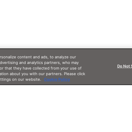
sonalize content and ads, to analyze our
advertising and analytics partners, who may
Do Not 
or that they have collected from your use of
ation about you with our partners. Please click
ettings on our website.
Cookie Policy