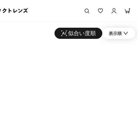
タクトレンズ
似合い度順
表示順