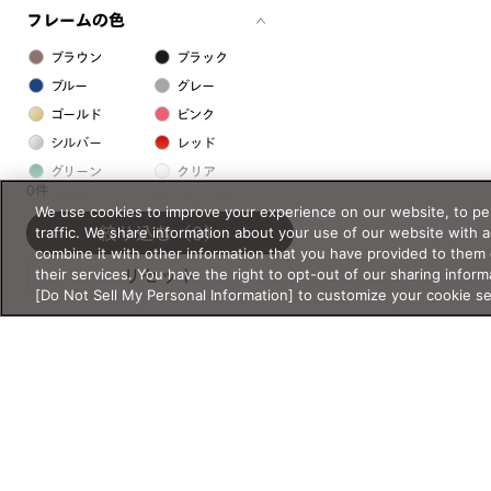
フレームの色
ブラウン
ブラック
ブルー
グレー
ゴールド
ピンク
シルバー
レッド
グリーン
クリア
0件
イエロー
オレンジ
We use cookies to improve your experience on our website, to per
パープル
ホワイト
traffic. We share information about your use of our website with 
絞り込む
（0）
combine it with other information that you have provided to them 
their services. You have the right to opt-out of our sharing inform
リセット
フレームの素材
[Do Not Sell My Personal Information] to customize your cookie s
プラスチック系
樹脂
アセテート
サスティナブル素材