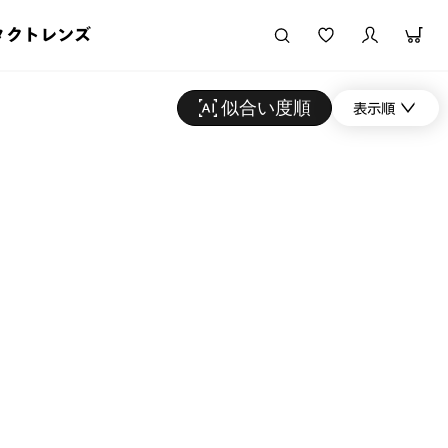
タクトレンズ
似合い度順
表示順