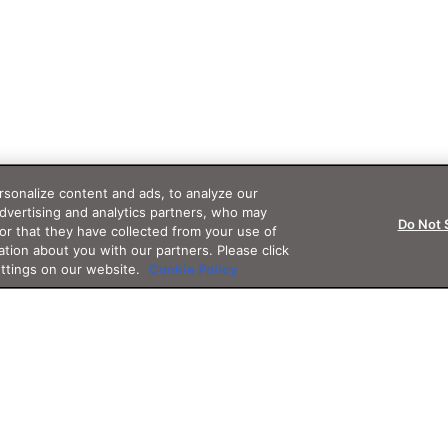
sonalize content and ads, to analyze our
advertising and analytics partners, who may
Do Not 
or that they have collected from your use of
ation about you with our partners. Please click
ettings on our website.
Cookie Policy