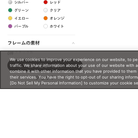
シルバー
レッド
グリーン
クリア
イエロー
オレンジ
パープル
ホワイト
フレームの素材
プラスチック系
0件
We use cookies to improve your experience on our website, to per
樹脂
traffic. We share information about your use of our website with 
絞り込む
（0）
combine it with other information that you have provided to them 
their services. You have the right to opt-out of our sharing inform
リセット
アセテート
[Do Not Sell My Personal Information] to customize your cookie s
サスティナブル素材
セルロイド
金属系
メタル