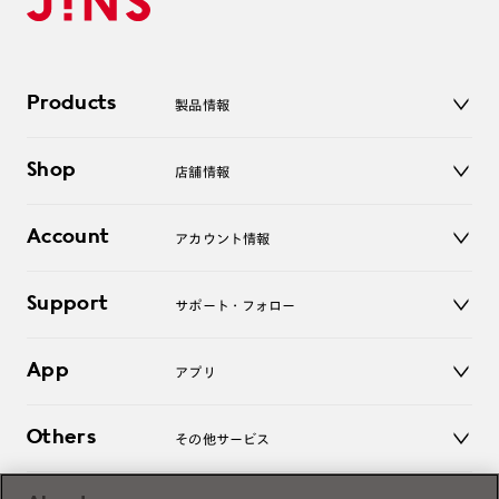
Products
製品情報
メガネ
Shop
店舗情報
サングラス
レンズ
店舗
コンタクトレンズ
Account
アカウント情報
オンラインショップ
老眼鏡
キッズ
マイページ／ログイン
Support
アクセサリー
サポート・フォロー
ログアウト
LINE公式アカウント
お知らせ
App
アプリ
よくあるご質問
ご利用ガイド
JINSアプリ
お問い合わせ
Others
その他サービス
3D WEB試着