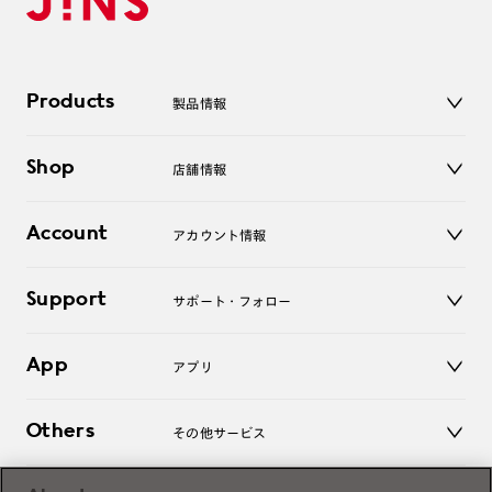
Products
製品情報
メガネ
Shop
店舗情報
サングラス
レンズ
店舗
コンタクトレンズ
Account
アカウント情報
オンラインショップ
老眼鏡
キッズ
マイページ／ログイン
Support
アクセサリー
サポート・フォロー
ログアウト
LINE公式アカウント
お知らせ
App
アプリ
よくあるご質問
ご利用ガイド
JINSアプリ
お問い合わせ
Others
その他サービス
3D WEB試着