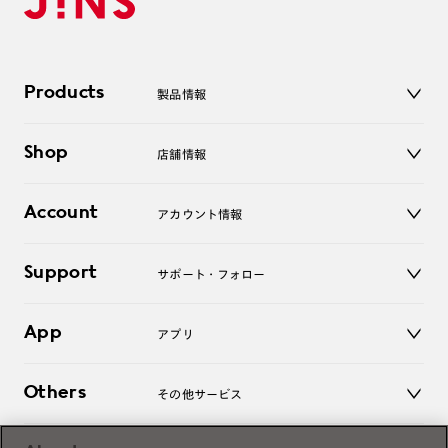
Products
製品情報
メガネ
Shop
店舗情報
サングラス
レンズ
店舗
コンタクトレンズ
Account
アカウント情報
オンラインショップ
老眼鏡
キッズ
マイページ／ログイン
Support
アクセサリー
サポート・フォロー
ログアウト
LINE公式アカウント
お知らせ
App
アプリ
よくあるご質問
ご利用ガイド
JINSアプリ
お問い合わせ
Others
その他サービス
3D WEB試着