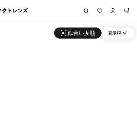
タクトレンズ
似合い度順
表示順