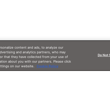
sonalize content and ads, to analyze our
advertising and analytics partners, who may
Do Not 
or that they have collected from your use of
ation about you with our partners. Please click
ettings on our website.
Cookie Policy