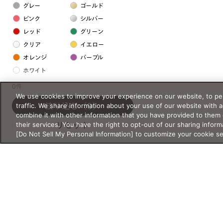
グレー
ゴールド
ピンク
シルバー
レッド
グリーン
クリア
イエロー
オレンジ
パープル
ホワイト
0件
We use cookies to improve your experience on our website, to per
フレームの素材
traffic. We share information about your use of our website with 
絞り込む
（0）
プラスチック系
combine it with other information that you have provided to them 
their services. You have the right to opt-out of our sharing inform
リセット
樹脂
[Do Not Sell My Personal Information] to customize your cookie s
アセテート
サスティナブル素材
セルロイド