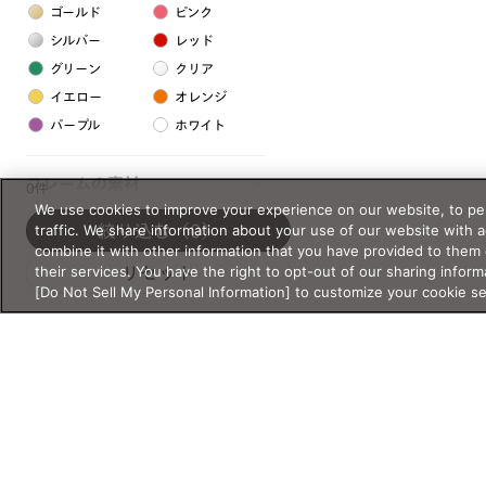
ゴールド
ピンク
シルバー
レッド
グリーン
クリア
イエロー
オレンジ
パープル
ホワイト
フレームの素材
0件
We use cookies to improve your experience on our website, to per
プラスチック系
traffic. We share information about your use of our website with 
絞り込む
（0）
combine it with other information that you have provided to them 
樹脂
their services. You have the right to opt-out of our sharing inform
リセット
[Do Not Sell My Personal Information] to customize your cookie s
アセテート
サスティナブル素材
セルロイド
金属系