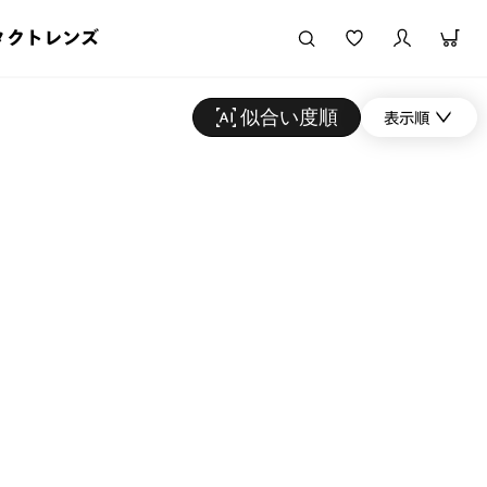
タクトレンズ
似合い度順
表示順