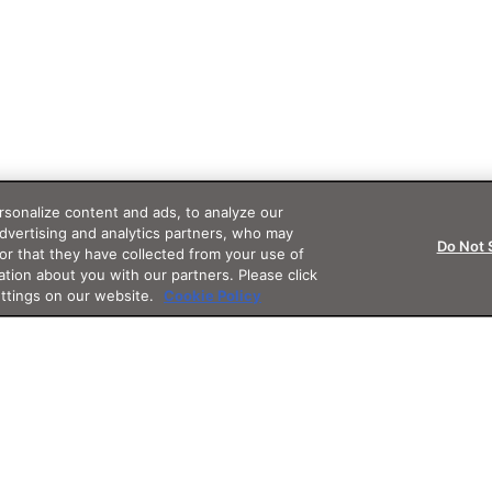
sonalize content and ads, to analyze our
advertising and analytics partners, who may
Do Not 
or that they have collected from your use of
ation about you with our partners. Please click
ettings on our website.
Cookie Policy