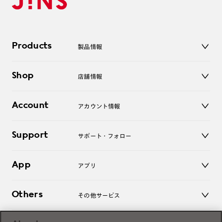
Products
製品情報
メガネ
Shop
店舗情報
サングラス
レンズ
店舗
コンタクトレンズ
Account
アカウント情報
オンラインショップ
老眼鏡
キッズ
マイページ／ログイン
Support
アクセサリー
サポート・フォロー
ログアウト
LINE公式アカウント
お知らせ
App
アプリ
よくあるご質問
ご利用ガイド
JINSアプリ
お問い合わせ
Others
その他サービス
3D WEB試着