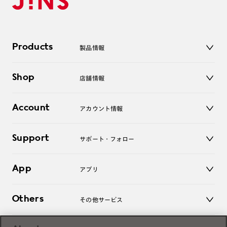
Products
製品情報
メガネ
Shop
店舗情報
サングラス
レンズ
店舗
コンタクトレンズ
Account
アカウント情報
オンラインショップ
老眼鏡
キッズ
マイページ／ログイン
Support
アクセサリー
サポート・フォロー
ログアウト
LINE公式アカウント
お知らせ
App
アプリ
よくあるご質問
ご利用ガイド
JINSアプリ
お問い合わせ
Others
その他サービス
3D WEB試着