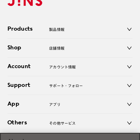
Products
製品情報
メガネ
Shop
店舗情報
サングラス
レンズ
店舗
コンタクトレンズ
Account
アカウント情報
オンラインショップ
老眼鏡
キッズ
マイページ／ログイン
Support
アクセサリー
サポート・フォロー
ログアウト
LINE公式アカウント
お知らせ
App
アプリ
よくあるご質問
ご利用ガイド
JINSアプリ
お問い合わせ
Others
その他サービス
3D WEB試着