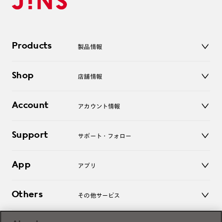
Products
製品情報
メガネ
Shop
店舗情報
サングラス
レンズ
店舗
コンタクトレンズ
Account
アカウント情報
オンラインショップ
老眼鏡
キッズ
マイページ／ログイン
Support
アクセサリー
サポート・フォロー
ログアウト
LINE公式アカウント
お知らせ
App
アプリ
よくあるご質問
ご利用ガイド
JINSアプリ
お問い合わせ
Others
その他サービス
3D WEB試着