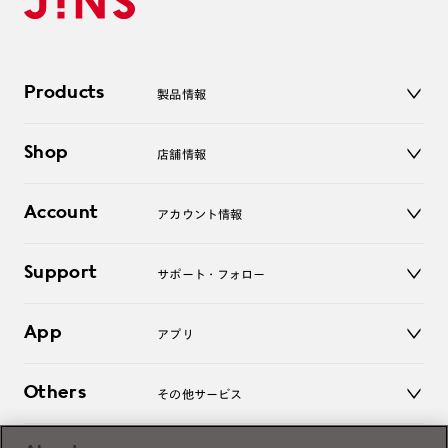
Products
製品情報
メガネ
Shop
店舗情報
サングラス
レンズ
店舗
コンタクトレンズ
Account
アカウント情報
オンラインショップ
老眼鏡
キッズ
マイページ／ログイン
Support
アクセサリー
サポート・フォロー
ログアウト
LINE公式アカウント
お知らせ
App
アプリ
よくあるご質問
ご利用ガイド
JINSアプリ
お問い合わせ
Others
その他サービス
3D WEB試着