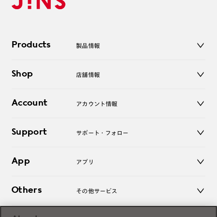
Products
製品情報
メガネ
Shop
店舗情報
サングラス
レンズ
店舗
コンタクトレンズ
Account
アカウント情報
オンラインショップ
老眼鏡
キッズ
マイページ／ログイン
Support
アクセサリー
サポート・フォロー
ログアウト
LINE公式アカウント
お知らせ
App
アプリ
よくあるご質問
ご利用ガイド
JINSアプリ
お問い合わせ
Others
その他サービス
3D WEB試着