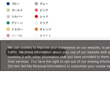
ブルー
グレー
ゴールド
ピンク
シルバー
レッド
グリーン
クリア
イエロー
オレンジ
パープル
ホワイト
0件
We use cookies to improve your experience on our website, to per
フレームの素材
traffic. We share information about your use of our website with 
絞り込む
（0）
combine it with other information that you have provided to them 
プラスチック系
their services. You have the right to opt-out of our sharing inform
リセット
[Do Not Sell My Personal Information] to customize your cookie s
樹脂
アセテート
サスティナブル素材
セルロイド