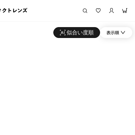
タクトレンズ
似合い度順
表示順