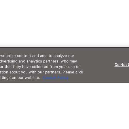
sonalize content and ads, to analyze our
advertising and analytics partners, who may
Do Not 
or that they have collected from your use of
ation about you with our partners. Please click
ettings on our website.
Cookie Policy