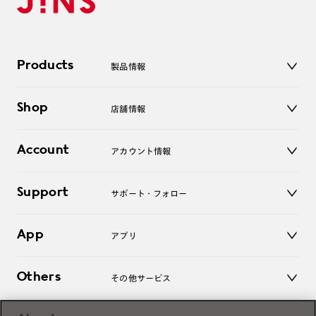
Products
製品情報
メガネ
Shop
店舗情報
サングラス
レンズ
店舗
コンタクトレンズ
Account
アカウント情報
オンラインショップ
老眼鏡
キッズ
マイページ／ログイン
Support
アクセサリー
サポート・フォロー
ログアウト
LINE公式アカウント
お知らせ
App
アプリ
よくあるご質問
ご利用ガイド
JINSアプリ
お問い合わせ
Others
その他サービス
3D WEB試着